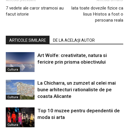
Articolul precedent
Articolul următor
7 vedete ale caror stramosi au
Iata toate dovezile fizice ca
facut istorie
Iisus Hristos a fost o
persoana reala
ARTICOLE SIMILARE
DE LA ACELAȘI AUTOR
Art Wolfe: creativitate, natura si
fericire prin prisma obiectivului
Cultura
La Chicharra, un zumzet al celei mai
bune arhitecturi rationaliste de pe
coasta Alicante
Cultura
Top 10 muzee pentru dependentii de
moda si arta
Cultura