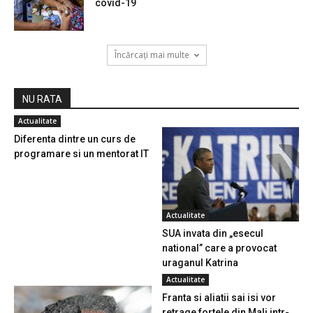
covid-19
Încărcați mai multe
NU RATA
Actualitate
Diferenta dintre un curs de
programare si un mentorat IT
Actualitate
SUA invata din „esecul
national” care a provocat
uraganul Katrina
Actualitate
Franta si aliatii sai isi vor
retrage fortele din Mali intr-