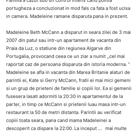
Familia a cazut sub un control intens cand politia
portugheza a concluzionat in mod fals ca fata a fost ucisa
in camera. Madeleine ramane disparuta pana in prezent.
Madeleine Beth McCann a disparut in seara zilei de 3 mai
2007 din patul sau intr-un apartament de vacanta din
Praia da Luz, o statiune din regiunea Algarve din
Portugalia, provocand ceea ce un ziar a numit ,,cel mai
raportat caz de persoana disparuta din istoria moderna. ”
Madeleine se afla in vacanta din Marea Britanie alaturi de
parintii ei, Kate si Gerry McCann, fratii ei mai mici gemeni
si un grup de prieteni de familie si copiii lor. Ea si gemenii
fusesera lasati adormiti la 20:30 in apartamentul de la
parter, in timp ce McCann si prietenii luau masa intr-un
restaurant la 50 de metri distanta. Parintii au verificat
copiii toata seara, pana cand mama Madeleinei a
descoperit ca dispare la 22:00. La inceput … mai multe