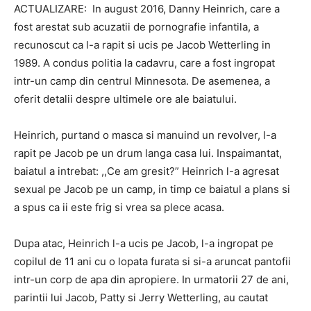
ACTUALIZARE: In august 2016, Danny Heinrich, care a
fost arestat sub acuzatii de pornografie infantila, a
recunoscut ca l-a rapit si ucis pe Jacob Wetterling in
1989. A condus politia la cadavru, care a fost ingropat
intr-un camp din centrul Minnesota. De asemenea, a
oferit detalii despre ultimele ore ale baiatului.
Heinrich, purtand o masca si manuind un revolver, l-a
rapit pe Jacob pe un drum langa casa lui. Inspaimantat,
baiatul a intrebat: ,,Ce am gresit?” Heinrich l-a agresat
sexual pe Jacob pe un camp, in timp ce baiatul a plans si
a spus ca ii este frig si vrea sa plece acasa.
Dupa atac, Heinrich l-a ucis pe Jacob, l-a ingropat pe
copilul de 11 ani cu o lopata furata si si-a aruncat pantofii
intr-un corp de apa din apropiere. In urmatorii 27 de ani,
parintii lui Jacob, Patty si Jerry Wetterling, au cautat