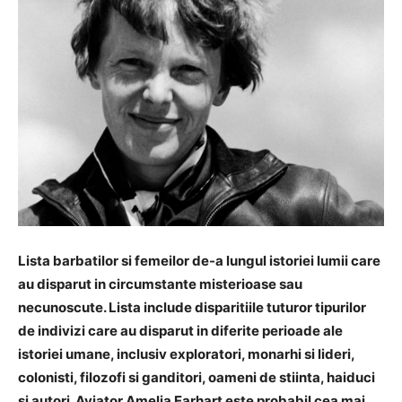
Lista barbatilor si femeilor de-a lungul istoriei lumii care
au disparut in circumstante misterioase sau
necunoscute. Lista include disparitiile tuturor tipurilor
de indivizi care au disparut in diferite perioade ale
istoriei umane, inclusiv exploratori, monarhi si lideri,
colonisti, filozofi si ganditori, oameni de stiinta, haiduci
si autori. Aviator Amelia Earhart este probabil cea mai