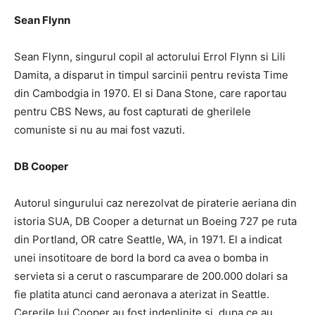
Sean Flynn
Sean Flynn, singurul copil al actorului Errol Flynn si Lili
Damita, a disparut in timpul sarcinii pentru revista Time
din Cambodgia in 1970. El si Dana Stone, care raportau
pentru CBS News, au fost capturati de gherilele
comuniste si nu au mai fost vazuti.
DB Cooper
Autorul singurului caz nerezolvat de piraterie aeriana din
istoria SUA, DB Cooper a deturnat un Boeing 727 pe ruta
din Portland, OR catre Seattle, WA, in 1971. El a indicat
unei insotitoare de bord la bord ca avea o bomba in
servieta si a cerut o rascumparare de 200.000 dolari sa
fie platita atunci cand aeronava a aterizat in Seattle.
Cererile lui Cooper au fost indeplinite si, dupa ce au