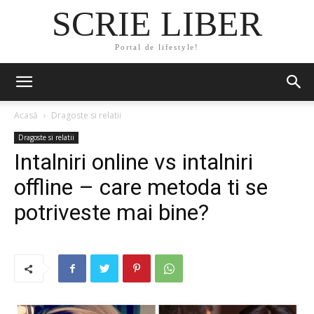
SCRIE LIBER
Portal de lifestyle!
Acasă
Dragoste si relatii
Dragoste si relatii
Intalniri online vs intalniri
offline – care metoda ti se
potriveste mai bine?