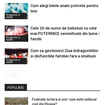
Cum alegi bilele anale potrivite pentru
tine
Dragoste si
relatii
Cele 20 de nume de bebelusi cu cele
mai PUTERNICE semnificatii din lume |
Dragoste si
familii
relatii
Cum sa gestionezi Ziua Indragostitilor
si disfunctiile familiei fara a innebuni
Dragoste si
relatii
POPULARE
Foamete, tortura si viol: cum este razboiul
civil din Etiopia?