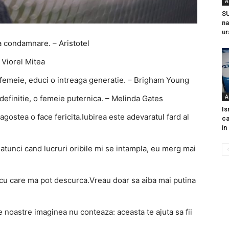
A
SU
na
ur
a condamnare. – Aristotel
 Viorel Mitea
 femeie, educi o intreaga generatie. – Brigham Young
A
definitie, o femeie puternica. – Melinda Gates
Is
gostea o face fericita.Iubirea este adevaratul fard al
ca
in
 atunci cand lucruri oribile mi se intampla, eu merg mai
 cu care ma pot descurca.Vreau doar sa aiba mai putina
e noastre imaginea nu conteaza: aceasta te ajuta sa fii