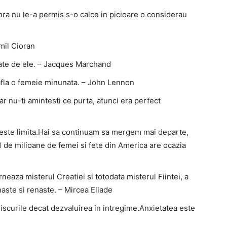
rora nu le-a permis s-o calce in picioare o considerau
mil Cioran
cate de ele. – Jacques Marchand
e afla o femeie minunata. – John Lennon
r nu-ti amintesti ce purta, atunci era perfect
l este limita.Hai sa continuam sa mergem mai departe,
1 de milioane de femei si fete din America are ocazia
neaza misterul Creatiei si totodata misterul Fiintei, a
naste si renaste. – Mircea Eliade
 riscurile decat dezvaluirea in intregime.Anxietatea este