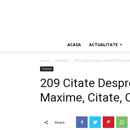
ACASA
ACTUALITATE
Acasă
Diverse
209 Citate Despre Femei Puternice 
Diverse
209 Citate Despr
Maxime, Citate, 
Share