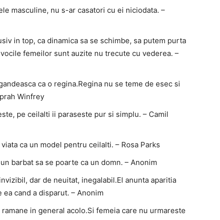
le masculine, nu s-ar casatori cu ei niciodata. –
usiv in top, ca dinamica sa se schimbe, sa putem purta
 vocile femeilor sunt auzite nu trecute cu vederea. –
 gandeasca ca o regina.Regina nu se teme de esec si
 Oprah Winfrey
te, pe ceilalti ii paraseste pur si simplu. – Camil
 viata ca un model pentru ceilalti. – Rosa Parks
 un barbat sa se poarte ca un domn. – Anonim
izibil, dar de neuitat, inegalabil.El anunta aparitia
e ea cand a disparut. – Anonim
a ramane in general acolo.Si femeia care nu urmareste