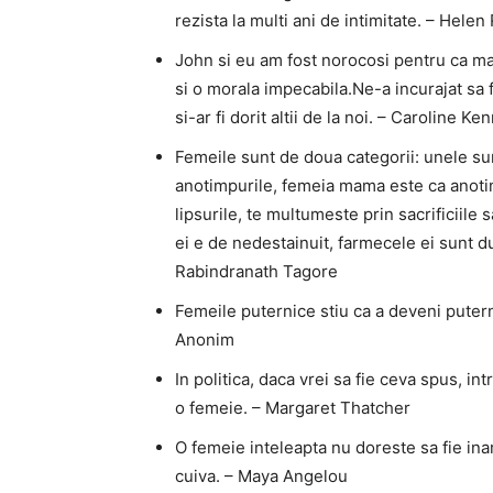
rezista la multi ani de intimitate. – Hele
John si eu am fost norocosi pentru ca ma
si o morala impecabila.Ne-a incurajat sa 
si-ar fi dorit altii de la noi. – Caroline K
Femeile sunt de doua categorii: unele su
anotimpurile, femeia mama este ca anotimpu
lipsurile, te multumeste prin sacrificiile 
ei e de nedestainuit, farmecele ei sunt dulc
Rabindranath Tagore
Femeile puternice stiu ca a deveni putern
Anonim
In politica, daca vrei sa fie ceva spus, in
o femeie. – Margaret Thatcher
O femeie inteleapta nu doreste sa fie ina
cuiva. – Maya Angelou