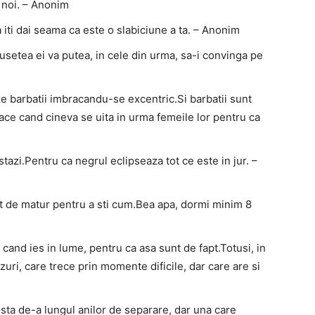
i noi. – Anonim
iti dai seama ca este o slabiciune a ta. – Anonim
usetea ei va putea, in cele din urma, sa-i convinga pe
 barbatii imbracandu-se excentric.Si barbatii sunt
place cand cineva se uita in urma femeile lor pentru ca
tazi.Pentru ca negrul eclipseaza tot ce este in jur. –
ent de matur pentru a sti cum.Bea apa, dormi minim 8
 cand ies in lume, pentru ca asa sunt de fapt.Totusi, in
uri, care trece prin momente dificile, dar care are si
sta de-a lungul anilor de separare, dar una care