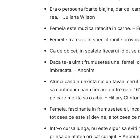
Era o persoana foarte blajina, dar cei ca
rea. – Juliana Wilson
Femeia este muzica ratacita in carne. – E
Femeile trateaza in special ranile provo
Ca de obicei, in spatele fiecarui idiot s
Daca te-a uimit frumusetea unei femei, da
imbracata. – Anonim
Atunci cand nu exista niciun tavan, ceru
sa continuam pana fiecare dintre cele 16
pe care merita sa o aiba. – Hillary Clinton
Femeia, fascinanta in frumusetea ei, incar
tot ceea ce este si devine, a tot ceea ce 
Intr-o cursa lunga, nu este sigur sa eviti
prinsa de atatea ori cat curajul. – Anonim