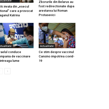
ctualitate
Zborurile din Belarus au
fost redirectionate dupa
A invata din „esecul
arestarea lui Roman
tional” care a provocat
Protasevici
aganul Katrina
ctualitate
Actualitate
raelul conduce
Ce stim despre vaccinul
mpania de vaccinare
Cansino impotriva covid-
 intreaga lume
19