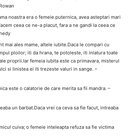
n Rowan
ma noastra era o femeie puternica, avea asteptari mari
facem ceea ce ne-a placut, fara a ne gandi la ceea ce
ennedy
nt mai ales mame, altele iubite.Daca le compari cu
l ploilor; iti da hrana, te potoleste, iti inlatura toate
sale proprii.Iar femeia iubita este ca primavara, misterul
i si linistea ei iti trezeste valuri in sange. –
ica este o calatorie de care merita sa fii mandra. –
treaba un barbat.Daca vrei ca ceva sa fie facut, intreaba
micul cuiva; o femeie inteleapta refuza sa fie victima