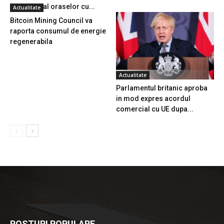
european al oraselor cu...
Actualitate
Bitcoin Mining Council va
raporta consumul de energie
regenerabila
Actualitate
Parlamentul britanic aproba
in mod expres acordul
comercial cu UE dupa...
POSTURI POPULARE